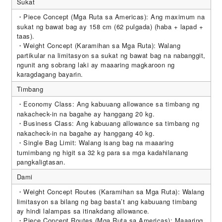
Sukat
・Piece Concept (Mga Ruta sa Americas): Ang maximum na
sukat ng bawat bag ay 158 cm (62 pulgada) (haba + lapad +
taas).
・Weight Concept (Karamihan sa Mga Ruta): Walang
partikular na limitasyon sa sukat ng bawat bag na nabanggit,
ngunit ang sobrang laki ay maaaring magkaroon ng
karagdagang bayarin.
Timbang
・Economy Class: Ang kabuuang allowance sa timbang ng
nakacheck-in na bagahe ay hanggang 20 kg.
・Business Class: Ang kabuuang allowance sa timbang ng
nakacheck-in na bagahe ay hanggang 40 kg.
・Single Bag Limit: Walang isang bag na maaaring
tumimbang ng higit sa 32 kg para sa mga kadahilanang
pangkaligtasan.
Dami
・Weight Concept Routes (Karamihan sa Mga Ruta): Walang
limitasyon sa bilang ng bag basta’t ang kabuuang timbang
ay hindi lalampas sa itinakdang allowance.
・Piece Concept Routes (Mga Ruta sa Americas): Maaaring