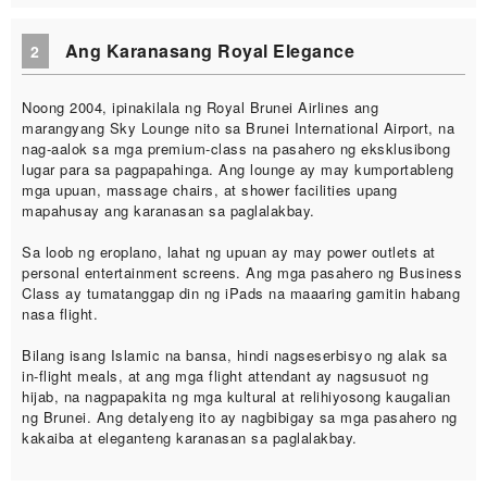
Ang Karanasang Royal Elegance
2
Noong 2004, ipinakilala ng Royal Brunei Airlines ang
marangyang Sky Lounge nito sa Brunei International Airport, na
nag-aalok sa mga premium-class na pasahero ng eksklusibong
lugar para sa pagpapahinga. Ang lounge ay may kumportableng
mga upuan, massage chairs, at shower facilities upang
mapahusay ang karanasan sa paglalakbay.
Sa loob ng eroplano, lahat ng upuan ay may power outlets at
personal entertainment screens. Ang mga pasahero ng Business
Class ay tumatanggap din ng iPads na maaaring gamitin habang
nasa flight.
Bilang isang Islamic na bansa, hindi nagseserbisyo ng alak sa
in-flight meals, at ang mga flight attendant ay nagsusuot ng
hijab, na nagpapakita ng mga kultural at relihiyosong kaugalian
ng Brunei. Ang detalyeng ito ay nagbibigay sa mga pasahero ng
kakaiba at eleganteng karanasan sa paglalakbay.