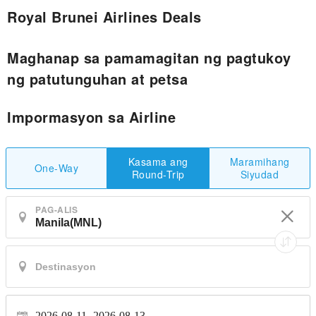
Royal Brunei Airlines Deals
Maghanap sa pamamagitan ng pagtukoy
ng patutunguhan at petsa
Impormasyon sa Airline
Maramihang
Kasama ang
One-Way
Siyudad
Round-Trip
PAG-ALIS
2026-08-11
2026-08-13