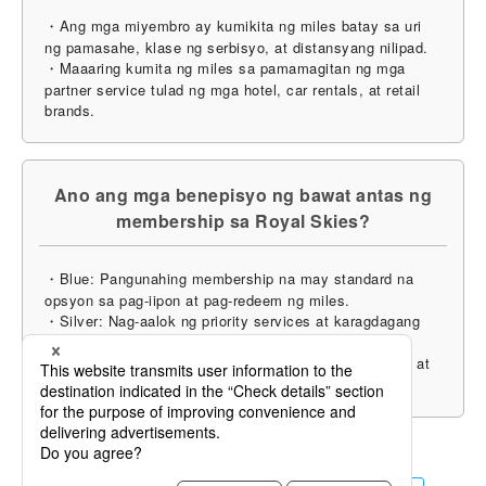
・Ang mga miyembro ay kumikita ng miles batay sa uri
ng pamasahe, klase ng serbisyo, at distansyang nilipad.
・Maaaring kumita ng miles sa pamamagitan ng mga
partner service tulad ng mga hotel, car rentals, at retail
brands.
Ano ang mga benepisyo ng bawat antas ng
membership sa Royal Skies?
・Blue: Pangunahing membership na may standard na
opsyon sa pag-iipon at pag-redeem ng miles.
・Silver: Nag-aalok ng priority services at karagdagang
allowance sa bagahe.
・Gold: Kasama ang lounge access, priority boarding, at
mas mabilis na pag-ipon ng miles.