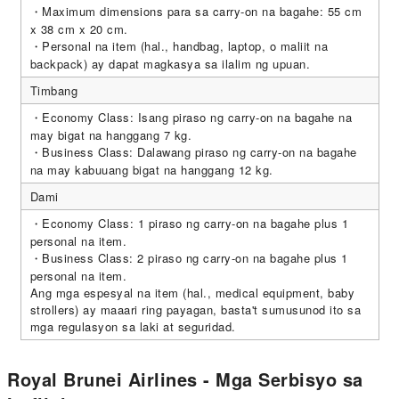
・Maximum dimensions para sa carry-on na bagahe: 55 cm
x 38 cm x 20 cm.
・Personal na item (hal., handbag, laptop, o maliit na
backpack) ay dapat magkasya sa ilalim ng upuan.
Timbang
・Economy Class: Isang piraso ng carry-on na bagahe na
may bigat na hanggang 7 kg.
・Business Class: Dalawang piraso ng carry-on na bagahe
na may kabuuang bigat na hanggang 12 kg.
Dami
・Economy Class: 1 piraso ng carry-on na bagahe plus 1
personal na item.
・Business Class: 2 piraso ng carry-on na bagahe plus 1
personal na item.
Ang mga espesyal na item (hal., medical equipment, baby
strollers) ay maaari ring payagan, basta't sumusunod ito sa
mga regulasyon sa laki at seguridad.
Royal Brunei Airlines - Mga Serbisyo sa