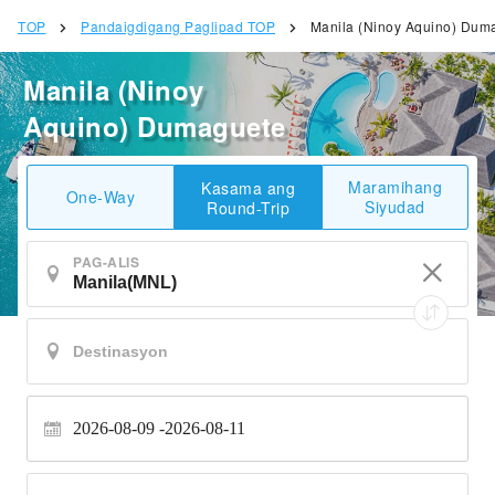
TOP
Pandaigdigang Paglipad TOP
Manila (Ninoy Aquino) Dum
Manila (Ninoy
Aquino) Dumaguete
Maramihang
Kasama ang
One-Way
Siyudad
Round-Trip
PAG-ALIS
2026-08-09
2026-08-11