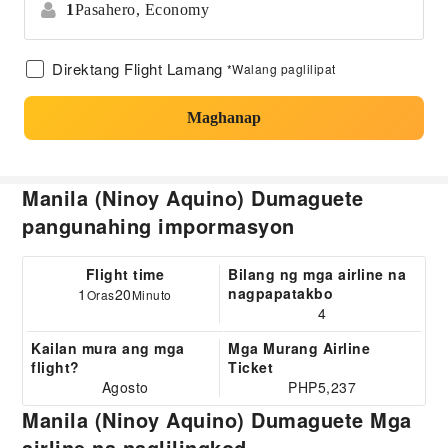
1
Pasahero,
Economy
Direktang Flight Lamang
*Walang paglilipat
Maghanap
Manila (Ninoy Aquino) Dumaguete
pangunahing impormasyon
Flight time
Bilang ng mga airline na
nagpapatakbo
1
20
Oras
Minuto
4
Kailan mura ang mga
Mga Murang Airline
flight?
Ticket
Agosto
PHP5,237
Manila (Ninoy Aquino) Dumaguete Mga
airline na naglilingkod