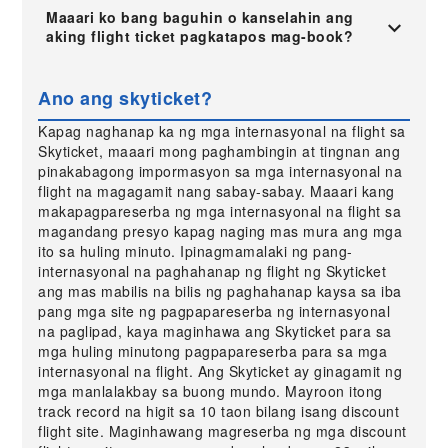
Maaari ko bang baguhin o kanselahin ang
aking flight ticket pagkatapos mag-book?
Ano ang skyticket?
Kapag naghanap ka ng mga internasyonal na flight sa
Skyticket, maaari mong paghambingin at tingnan ang
pinakabagong impormasyon sa mga internasyonal na
flight na magagamit nang sabay-sabay. Maaari kang
makapagpareserba ng mga internasyonal na flight sa
magandang presyo kapag naging mas mura ang mga
ito sa huling minuto. Ipinagmamalaki ng pang-
internasyonal na paghahanap ng flight ng Skyticket
ang mas mabilis na bilis ng paghahanap kaysa sa iba
pang mga site ng pagpapareserba ng internasyonal
na paglipad, kaya maginhawa ang Skyticket para sa
mga huling minutong pagpapareserba para sa mga
internasyonal na flight. Ang Skyticket ay ginagamit ng
mga manlalakbay sa buong mundo. Mayroon itong
track record na higit sa 10 taon bilang isang discount
flight site. Maginhawang magreserba ng mga discount