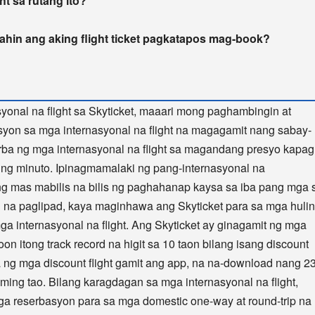
t sa rutang ito?
ahin ang aking flight ticket pagkatapos mag-book?
onal na flight sa Skyticket, maaari mong paghambingin at
on sa mga internasyonal na flight na magagamit nang sabay-
ba ng mga internasyonal na flight sa magandang presyo kapag
ing minuto. Ipinagmamalaki ng pang-internasyonal na
ng mas mabilis na bilis ng paghahanap kaysa sa iba pang mga s
 na paglipad, kaya maginhawa ang Skyticket para sa mga huli
 internasyonal na flight. Ang Skyticket ay ginagamit ng mga
 itong track record na higit sa 10 taon bilang isang discount
 ng mga discount flight gamit ang app, na na-download nang 2
ming tao. Bilang karagdagan sa mga internasyonal na flight,
ga reserbasyon para sa mga domestic one-way at round-trip na