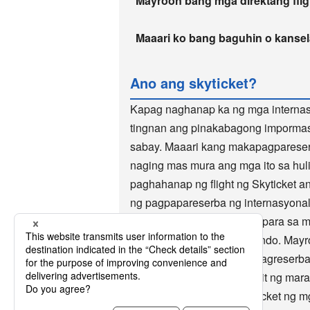
Mayroon bang mga direktang fligh
Maaari ko bang baguhin o kansel
Ano ang skyticket?
Kapag naghanap ka ng mga internasy
tingnan ang pinakabagong impormasy
sabay. Maaari kang makapagpareser
naging mas mura ang mga ito sa hul
paghahanap ng flight ng Skyticket a
ng pagpapareserba ng internasyonal
minutong pagpapareserba para sa mga
manlalakbay sa buong mundo. Mayroon
flight site. Maginhawang magreserba
milyong beses, at ginagamit ng mara
tumatanggap din ang Skyticket ng m