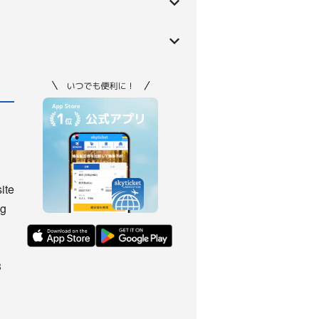
ite
ng
3