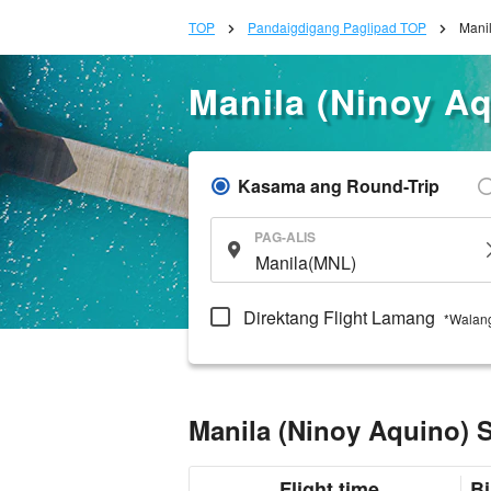
TOP
Pandaigdigang Paglipad TOP
Mani
Manila (Ninoy A
Kasama ang Round-Trip
PAG-ALIS
Direktang Flight Lamang
*Walang
Manila (Ninoy Aquino)
Flight time
Bi