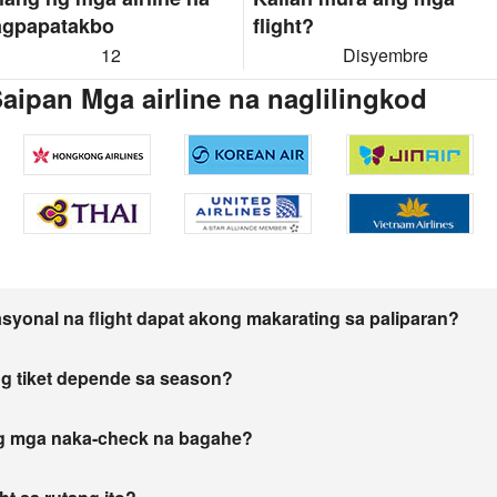
agpapatakbo
flight?
12
Disyembre
aipan Mga airline na naglilingkod
asyonal na flight dapat akong makarating sa paliparan?
g tiket depende sa season?
ng mga naka-check na bagahe?