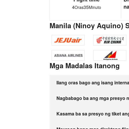
n
4
35
Oras
Minuto
Manila (Ninoy Aquino) S
Mga Madalas Itanong
Ilang oras bago ang isang intern
Nagbabago ba ang mga presyo n
Kasama ba sa presyo ng tiket a