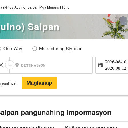
la (Ninoy Aquino) Saipan Mga Murang Flight
quino) Saipan
One-Way
Maramihang Siyudad
2026-08-10
DESTINASYON
2026-08-12
Maghanap
 paglilipat
 Saipan pangunahing impormasyon
lang ng mga airline na
Kailan mura ang mga