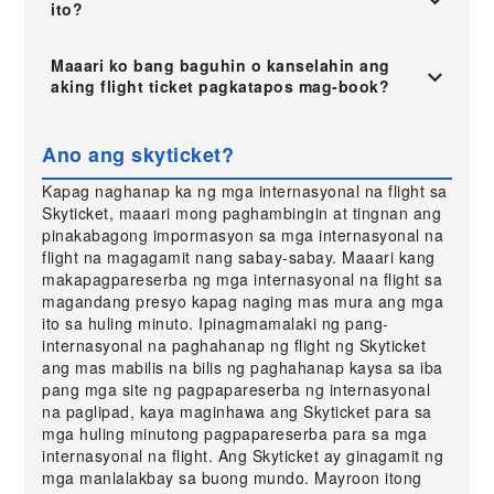
ito?
Maaari ko bang baguhin o kanselahin ang
aking flight ticket pagkatapos mag-book?
Ano ang skyticket?
Kapag naghanap ka ng mga internasyonal na flight sa
Skyticket, maaari mong paghambingin at tingnan ang
pinakabagong impormasyon sa mga internasyonal na
flight na magagamit nang sabay-sabay. Maaari kang
makapagpareserba ng mga internasyonal na flight sa
magandang presyo kapag naging mas mura ang mga
ito sa huling minuto. Ipinagmamalaki ng pang-
internasyonal na paghahanap ng flight ng Skyticket
ang mas mabilis na bilis ng paghahanap kaysa sa iba
pang mga site ng pagpapareserba ng internasyonal
na paglipad, kaya maginhawa ang Skyticket para sa
mga huling minutong pagpapareserba para sa mga
internasyonal na flight. Ang Skyticket ay ginagamit ng
mga manlalakbay sa buong mundo. Mayroon itong