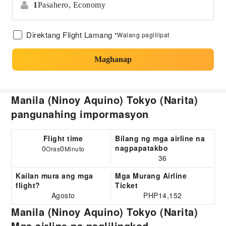
1
Pasahero,
Economy
Direktang Flight Lamang
*Walang paglilipat
Maghanap
Manila (Ninoy Aquino) Tokyo (Narita)
pangunahing impormasyon
Flight time
Bilang ng mga airline na
nagpapatakbo
0
0
Oras
Minuto
36
Kailan mura ang mga
Mga Murang Airline
flight?
Ticket
Agosto
PHP14,152
Manila (Ninoy Aquino) Tokyo (Narita)
Mga airline na naglilingkod