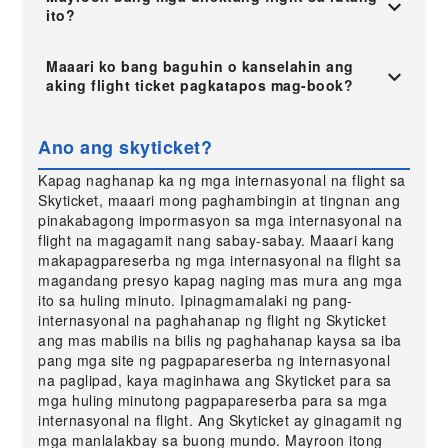
ito?
Maaari ko bang baguhin o kanselahin ang
aking flight ticket pagkatapos mag-book?
Ano ang skyticket?
Kapag naghanap ka ng mga internasyonal na flight sa
Skyticket, maaari mong paghambingin at tingnan ang
pinakabagong impormasyon sa mga internasyonal na
flight na magagamit nang sabay-sabay. Maaari kang
makapagpareserba ng mga internasyonal na flight sa
magandang presyo kapag naging mas mura ang mga
ito sa huling minuto. Ipinagmamalaki ng pang-
internasyonal na paghahanap ng flight ng Skyticket
ang mas mabilis na bilis ng paghahanap kaysa sa iba
pang mga site ng pagpapareserba ng internasyonal
na paglipad, kaya maginhawa ang Skyticket para sa
mga huling minutong pagpapareserba para sa mga
internasyonal na flight. Ang Skyticket ay ginagamit ng
mga manlalakbay sa buong mundo. Mayroon itong