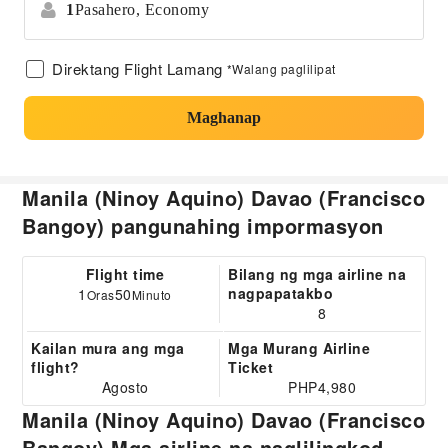
1
Pasahero,
Economy
Direktang Flight Lamang
*Walang paglilipat
Maghanap
Manila (Ninoy Aquino) Davao (Francisco
Bangoy) pangunahing impormasyon
Flight time
Bilang ng mga airline na
nagpapatakbo
1
50
Oras
Minuto
8
Kailan mura ang mga
Mga Murang Airline
flight?
Ticket
Agosto
PHP4,980
Manila (Ninoy Aquino) Davao (Francisco
Bangoy) Mga airline na naglilingkod