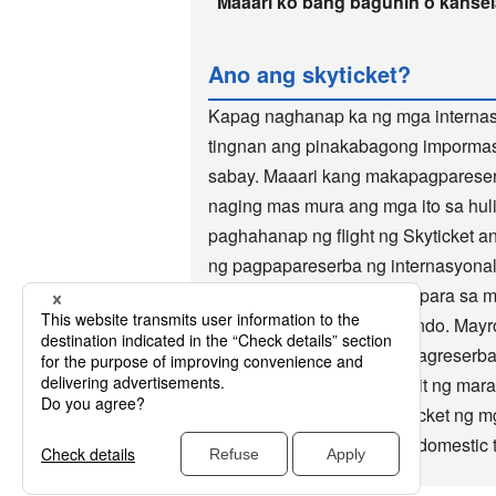
Maaari ko bang baguhin o kansel
Ano ang skyticket?
Kapag naghanap ka ng mga internasy
tingnan ang pinakabagong impormasy
sabay. Maaari kang makapagpareser
naging mas mura ang mga ito sa hul
paghahanap ng flight ng Skyticket a
ng pagpapareserba ng internasyonal
minutong pagpapareserba para sa mga
manlalakbay sa buong mundo. Mayroon
flight site. Maginhawang magreserba
milyong beses, at ginagamit ng mara
tumatanggap din ang Skyticket ng m
flight, reservation sa hotel, domestic