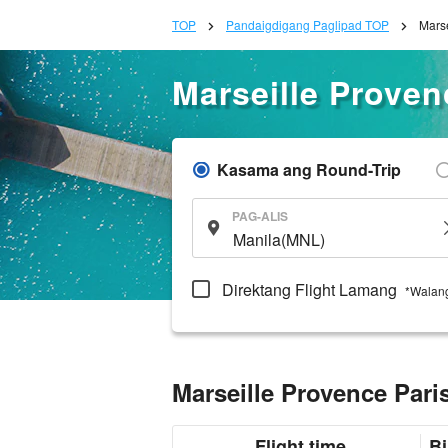
TOP
Pandaigdigang Paglipad TOP
Marse
Marseille Proven
Kasama ang Round-Trip
PAG-ALIS
Direktang Flight Lamang
*Walang
Marseille Provence Par
Flight time
Bi