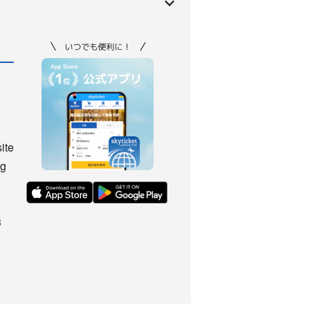
ite
ng
3