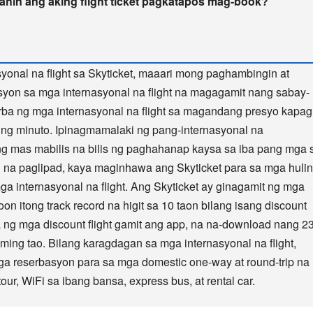
ahin ang aking flight ticket pagkatapos mag-book?
onal na flight sa Skyticket, maaari mong paghambingin at
on sa mga internasyonal na flight na magagamit nang sabay-
ba ng mga internasyonal na flight sa magandang presyo kapag
ing minuto. Ipinagmamalaki ng pang-internasyonal na
ng mas mabilis na bilis ng paghahanap kaysa sa iba pang mga s
 na paglipad, kaya maginhawa ang Skyticket para sa mga huli
 internasyonal na flight. Ang Skyticket ay ginagamit ng mga
 itong track record na higit sa 10 taon bilang isang discount
 ng mga discount flight gamit ang app, na na-download nang 2
ming tao. Bilang karagdagan sa mga internasyonal na flight,
ga reserbasyon para sa mga domestic one-way at round-trip na
 tour, WiFi sa ibang bansa, express bus, at rental car.