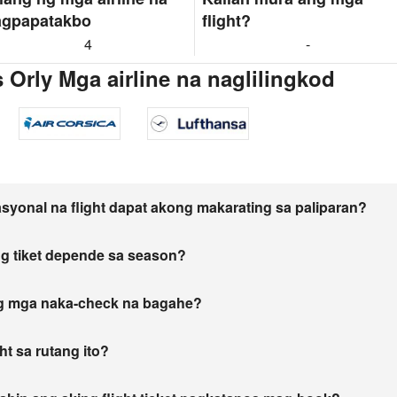
agpapatakbo
flight?
4
-
 Orly Mga airline na naglilingkod
asyonal na flight dapat akong makarating sa paliparan?
g tiket depende sa season?
ng mga naka-check na bagahe?
t sa rutang ito?