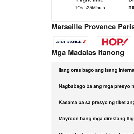
n
1
25
Oras
Minuto
Marseille Provence Paris
Mga Madalas Itanong
Ilang oras bago ang isang intern
Nagbabago ba ang mga presyo n
Kasama ba sa presyo ng tiket a
Mayroon bang mga direktang fligh