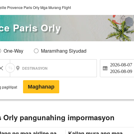
ille Provence Paris Orly Mga Murang Flight
ce Paris Orly
One-Way
Maramihang Siyudad
2026-08-07
DESTINASYON
2026-08-09
Maghanap
 paglilipat
is Orly pangunahing impormasyon
lang ng mga airline na
Kailan mura ang mga