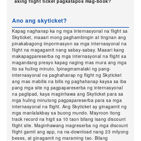
aking flight ticket pagkatapos mag-book?
Ano ang skyticket?
Kapag naghanap ka ng mga internasyonal na flight sa
Skyticket, maaari mong paghambingin at tingnan ang
pinakabagong impormasyon sa mga internasyonal na
flight na magagamit nang sabay-sabay. Maaari kang
makapagpareserba ng mga internasyonal na flight sa
magandang presyo kapag naging mas mura ang mga
ito sa huling minuto. Ipinagmamalaki ng pang-
internasyonal na paghahanap ng flight ng Skyticket
ang mas mabilis na bilis ng paghahanap kaysa sa iba
pang mga site ng pagpapareserba ng internasyonal
na paglipad, kaya maginhawa ang Skyticket para sa
mga huling minutong pagpapareserba para sa mga
internasyonal na flight. Ang Skyticket ay ginagamit ng
mga manlalakbay sa buong mundo. Mayroon itong
track record na higit sa 10 taon bilang isang discount
flight site. Maginhawang magreserba ng mga discount
flight gamit ang app, na na-download nang 23 milyong
beses, at ginagamit ng maraming tao. Bilang