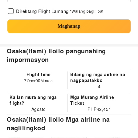
Direktang Flight Lamang
*Walang paglilipat
Maghanap
Osaka(Itami) Iloilo pangunahing
impormasyon
Flight time
Bilang ng mga airline na
nagpapatakbo
7
00
Oras
Minuto
4
Kailan mura ang mga
Mga Murang Airline
flight?
Ticket
Agosto
PHP42,454
Osaka(Itami) Iloilo Mga airline na
naglilingkod