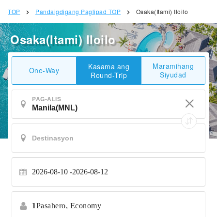
TOP
Pandaigdigang Paglipad TOP
Osaka(Itami) Iloilo
Osaka(Itami) Iloilo
Maramihang
Kasama ang
One-Way
Siyudad
Round-Trip
PAG-ALIS
2026-08-10
2026-08-12
1
Pasahero,
Economy