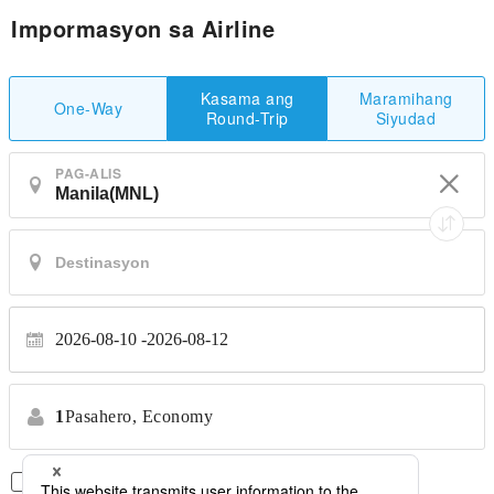
Impormasyon sa Airline
Maramihang
Kasama ang
One-Way
Siyudad
Round-Trip
PAG-ALIS
2026-08-10
2026-08-12
1
Pasahero,
Economy
Direktang Flight Lamang
*Walang paglilipat