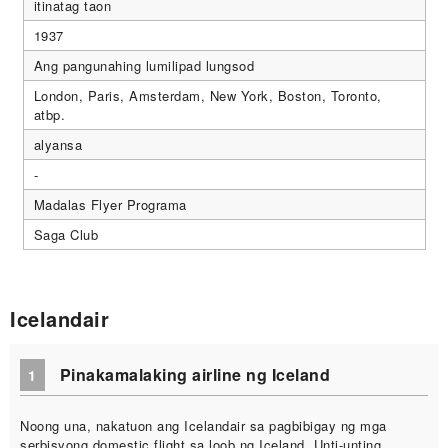
itinatag taon
1937
Ang pangunahing lumilipad lungsod
London, Paris, Amsterdam, New York, Boston, Toronto,
atbp.
alyansa
-
Madalas Flyer Programa
Saga Club
Icelandair
Pinakamalaking airline ng Iceland
1
Noong una, nakatuon ang Icelandair sa pagbibigay ng mga
serbisyong domestic flight sa loob ng Iceland. Unti-unting