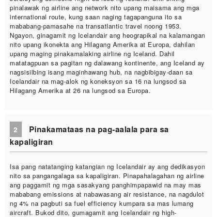
pinalawak ng airline ang network nito upang maisama ang mga
international route, kung saan naging tagapanguna ito sa
mababang-pamasahe na transatlantic travel noong 1953.
Ngayon, ginagamit ng Icelandair ang heograpikal na kalamangan
nito upang ikonekta ang Hilagang Amerika at Europa, dahilan
upang maging pinakamalaking airline ng Iceland. Dahil
matatagpuan sa pagitan ng dalawang kontinente, ang Iceland ay
nagsisilbing isang maginhawang hub, na nagbibigay-daan sa
Icelandair na mag-alok ng koneksyon sa 16 na lungsod sa
Hilagang Amerika at 26 na lungsod sa Europa.
Pinakamataas na pag-aalala para sa
2
kapaligiran
Isa pang natatanging katangian ng Icelandair ay ang dedikasyon
nito sa pangangalaga sa kapaligiran. Pinapahalagahan ng airline
ang paggamit ng mga sasakyang panghimpapawid na may mas
mababang emissions at nabawasang air resistance, na nagdulot
ng 4% na pagbuti sa fuel efficiency kumpara sa mas lumang
aircraft. Bukod dito, gumagamit ang Icelandair ng high-