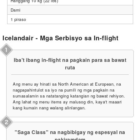
Hanggang 10 kg (22 lbs)
Dami
1 piraso
Icelandair - Mga Serbisyo sa In-flight
Iba't ibang in-flight na pagkain para sa bawat
ruta
Ang menu ay hinati sa North American at European, na
nagpapahintulot sa iyo na pumili ng mga pagkain na
sumasalamin sa natatanging katangian ng bawat rehiyon.
Ang lahat ng menu items ay malusog din, kaya't maaari
kang kumain nang walang alinlangan.
"Saga Class" na nagbibigay ng espesyal na
pakiramdam