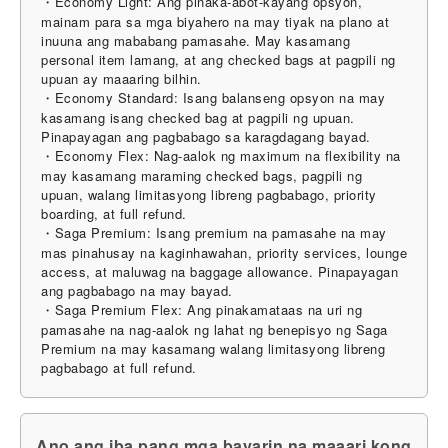
・Economy Light: Ang pinaka-abot-kayang opsyon,
mainam para sa mga biyahero na may tiyak na plano at
inuuna ang mababang pamasahe. May kasamang
personal item lamang, at ang checked bags at pagpili ng
upuan ay maaaring bilhin.
・Economy Standard: Isang balanseng opsyon na may
kasamang isang checked bag at pagpili ng upuan.
Pinapayagan ang pagbabago sa karagdagang bayad.
・Economy Flex: Nag-aalok ng maximum na flexibility na
may kasamang maraming checked bags, pagpili ng
upuan, walang limitasyong libreng pagbabago, priority
boarding, at full refund.
・Saga Premium: Isang premium na pamasahe na may
mas pinahusay na kaginhawahan, priority services, lounge
access, at maluwag na baggage allowance. Pinapayagan
ang pagbabago na may bayad.
・Saga Premium Flex: Ang pinakamataas na uri ng
pamasahe na nag-aalok ng lahat ng benepisyo ng Saga
Premium na may kasamang walang limitasyong libreng
pagbabago at full refund.
Ano ang iba pang mga bayarin na maaari kong