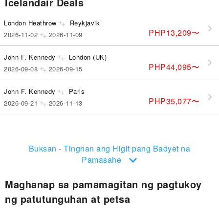
Icelandair Deals
London Heathrow
Reykjavik
PHP13,209
〜
2026-11-02
2026-11-09
John F. Kennedy
London (UK)
PHP44,095
〜
2026-09-08
2026-09-15
John F. Kennedy
Paris
PHP35,077
〜
2026-09-21
2026-11-13
Keflavik (Reykjavik)
Copenhagen
PHP20,737
〜
2026-09-11
2026-09-19
Buksan - Tingnan ang Higit pang Badyet na
Pamasahe
Maghanap sa pamamagitan ng pagtukoy
ng patutunguhan at petsa