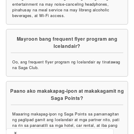
entertainment na may noise-canceling headphones,
pinahusay na meal service na may libreng alcoholic
beverages, at Wi-Fi access.
Mayroon bang frequent flyer program ang
Icelandair?
Oo, ang frequent flyer program ng Icelandair ay tinatawag
na Saga Club.
Paano ako makakapag-ipon at makakagamit ng
Saga Points?
Maaaring makapag-ipon ng Saga Points sa pamamagitan
ng paglipad gamit ang Icelandair at mga partner nito, pati
na rin sa pananatili sa mga hotel, car rental, at iba pang
participating merchants. Ang mga points ay maaaring