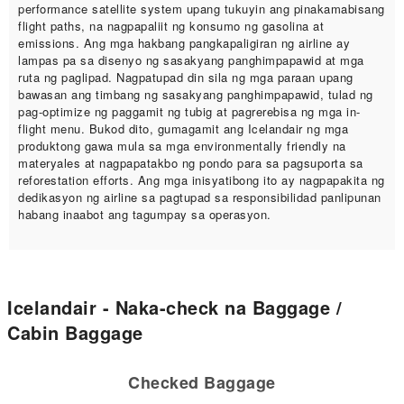
performance satellite system upang tukuyin ang pinakamabisang
flight paths, na nagpapaliit ng konsumo ng gasolina at
emissions. Ang mga hakbang pangkapaligiran ng airline ay
lampas pa sa disenyo ng sasakyang panghimpapawid at mga
ruta ng paglipad. Nagpatupad din sila ng mga paraan upang
bawasan ang timbang ng sasakyang panghimpapawid, tulad ng
pag-optimize ng paggamit ng tubig at pagrerebisa ng mga in-
flight menu. Bukod dito, gumagamit ang Icelandair ng mga
produktong gawa mula sa mga environmentally friendly na
materyales at nagpapatakbo ng pondo para sa pagsuporta sa
reforestation efforts. Ang mga inisyatibong ito ay nagpapakita ng
dedikasyon ng airline sa pagtupad sa responsibilidad panlipunan
habang inaabot ang tagumpay sa operasyon.
Icelandair - Naka-check na Baggage /
Cabin Baggage
Checked Baggage