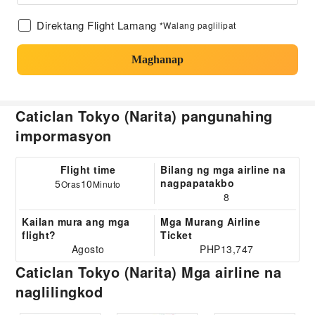
Direktang Flight Lamang
*Walang paglilipat
Maghanap
Caticlan Tokyo (Narita) pangunahing
impormasyon
Flight time
Bilang ng mga airline na
nagpapatakbo
5
10
Oras
Minuto
8
Kailan mura ang mga
Mga Murang Airline
flight?
Ticket
Agosto
PHP13,747
Caticlan Tokyo (Narita) Mga airline na
naglilingkod