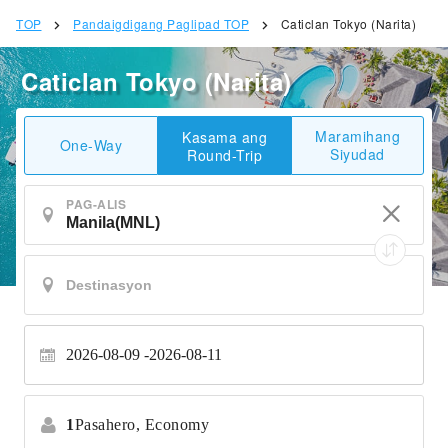
TOP
Pandaigdigang Paglipad TOP
Caticlan Tokyo (Narita)
Caticlan Tokyo (Narita)
Maramihang
Kasama ang
One-Way
Siyudad
Round-Trip
PAG-ALIS
2026-08-09
2026-08-11
1
Pasahero,
Economy