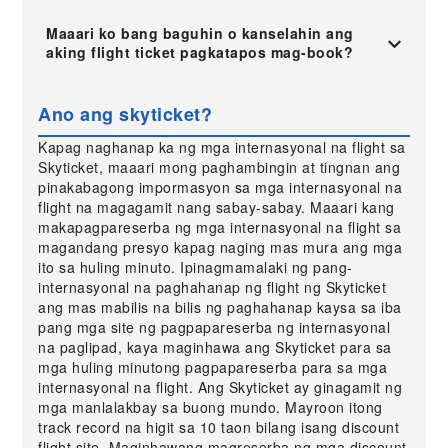
Maaari ko bang baguhin o kanselahin ang
aking flight ticket pagkatapos mag-book?
Ano ang skyticket?
Kapag naghanap ka ng mga internasyonal na flight sa
Skyticket, maaari mong paghambingin at tingnan ang
pinakabagong impormasyon sa mga internasyonal na
flight na magagamit nang sabay-sabay. Maaari kang
makapagpareserba ng mga internasyonal na flight sa
magandang presyo kapag naging mas mura ang mga
ito sa huling minuto. Ipinagmamalaki ng pang-
internasyonal na paghahanap ng flight ng Skyticket
ang mas mabilis na bilis ng paghahanap kaysa sa iba
pang mga site ng pagpapareserba ng internasyonal
na paglipad, kaya maginhawa ang Skyticket para sa
mga huling minutong pagpapareserba para sa mga
internasyonal na flight. Ang Skyticket ay ginagamit ng
mga manlalakbay sa buong mundo. Mayroon itong
track record na higit sa 10 taon bilang isang discount
flight site. Maginhawang magreserba ng mga discount