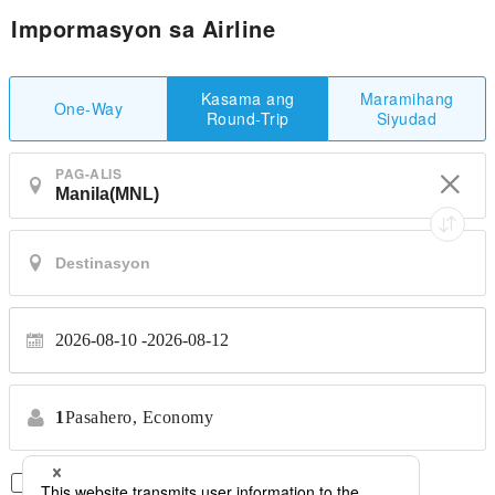
Impormasyon sa Airline
Maramihang
Kasama ang
One-Way
Siyudad
Round-Trip
PAG-ALIS
2026-08-10
2026-08-12
1
Pasahero,
Economy
Direktang Flight Lamang
*Walang paglilipat