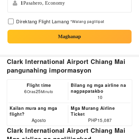
1
Pasahero,
Economy
Direktang Flight Lamang
*Walang paglilipat
Maghanap
Clark International Airport Chiang Mai
pangunahing impormasyon
Flight time
Bilang ng mga airline na
nagpapatakbo
6
25
Oras
Minuto
10
Kailan mura ang mga
Mga Murang Airline
flight?
Ticket
Agosto
PHP15,087
Clark International Airport Chiang Mai
Mga airline na naglilingkod