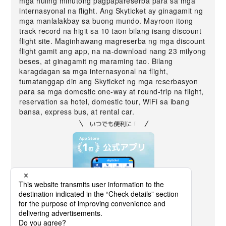
mga huling minutong pagpapareserba para sa mga
internasyonal na flight. Ang Skyticket ay ginagamit ng
mga manlalakbay sa buong mundo. Mayroon itong
track record na higit sa 10 taon bilang isang discount
flight site. Maginhawang magreserba ng mga discount
flight gamit ang app, na na-download nang 23 milyong
beses, at ginagamit ng maraming tao. Bilang
karagdagan sa mga internasyonal na flight,
tumatanggap din ang Skyticket ng mga reserbasyon
para sa mga domestic one-way at round-trip na flight,
reservation sa hotel, domestic tour, WiFi sa ibang
bansa, express bus, at rental car.