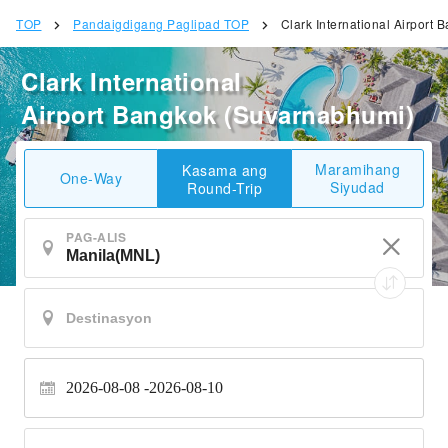
TOP
Pandaigdigang Paglipad TOP
Clark International Airport
Clark International
Airport Bangkok (Suvarnabhumi)
Maramihang
Kasama ang
One-Way
Siyudad
Round-Trip
PAG-ALIS
2026-08-08
2026-08-10