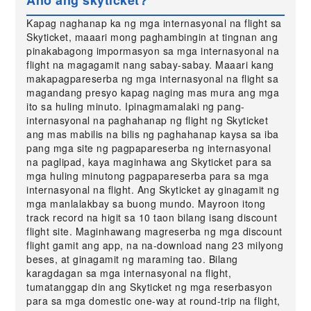
Ano ang skyticket?
Kapag naghanap ka ng mga internasyonal na flight sa
Skyticket, maaari mong paghambingin at tingnan ang
pinakabagong impormasyon sa mga internasyonal na
flight na magagamit nang sabay-sabay. Maaari kang
makapagpareserba ng mga internasyonal na flight sa
magandang presyo kapag naging mas mura ang mga
ito sa huling minuto. Ipinagmamalaki ng pang-
internasyonal na paghahanap ng flight ng Skyticket
ang mas mabilis na bilis ng paghahanap kaysa sa iba
pang mga site ng pagpapareserba ng internasyonal
na paglipad, kaya maginhawa ang Skyticket para sa
mga huling minutong pagpapareserba para sa mga
internasyonal na flight. Ang Skyticket ay ginagamit ng
mga manlalakbay sa buong mundo. Mayroon itong
track record na higit sa 10 taon bilang isang discount
flight site. Maginhawang magreserba ng mga discount
flight gamit ang app, na na-download nang 23 milyong
beses, at ginagamit ng maraming tao. Bilang
karagdagan sa mga internasyonal na flight,
tumatanggap din ang Skyticket ng mga reserbasyon
para sa mga domestic one-way at round-trip na flight,