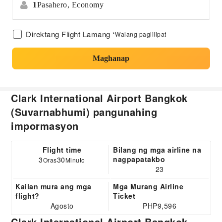
1
Pasahero,
Economy
Direktang Flight Lamang
*Walang paglilipat
Maghanap
Clark International Airport Bangkok
(Suvarnabhumi) pangunahing
impormasyon
Flight time
Bilang ng mga airline na
nagpapatakbo
3
30
Oras
Minuto
23
Kailan mura ang mga
Mga Murang Airline
flight?
Ticket
Agosto
PHP9,596
Clark International Airport Bangkok