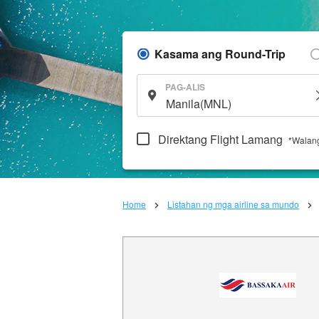
Kasama ang Round-Trip
PAG-ALIS
Direktang Flight Lamang
*Walang
Home
Listahan ng mga airline sa mundo