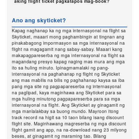
aking flight ticket pagkatapos mag-book?
Ano ang skyticket?
Kapag naghanap ka ng mga internasyonal na flight sa
Skyticket, maaari mong paghambingin at tingnan ang
pinakabagong impormasyon sa mga internasyonal na
flight na magagamit nang sabay-sabay. Maaari kang
makapagpareserba ng mga internasyonal na flight sa
magandang presyo kapag naging mas mura ang mga
ito sa huling minuto. Ipinagmamalaki ng pang-
internasyonal na paghahanap ng flight ng Skyticket
ang mas mabilis na bilis ng paghahanap kaysa sa iba
pang mga site ng pagpapareserba ng internasyonal
na paglipad, kaya maginhawa ang Skyticket para sa
mga huling minutong pagpapareserba para sa mga
internasyonal na flight. Ang Skyticket ay ginagamit ng
mga manlalakbay sa buong mundo. Mayroon itong
track record na higit sa 10 taon bilang isang discount
flight site. Maginhawang magreserba ng mga discount
flight gamit ang app, na na-download nang 23 milyong
beses, at ginagamit ng maraming tao. Bilang