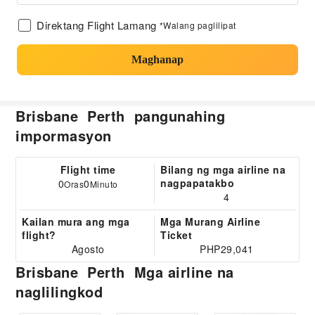
Direktang Flight Lamang
*Walang paglilipat
Maghanap
Brisbane Perth pangunahing
impormasyon
Flight time
Bilang ng mga airline na
nagpapatakbo
0
0
Oras
Minuto
4
Kailan mura ang mga
Mga Murang Airline
flight?
Ticket
Agosto
PHP29,041
Brisbane Perth Mga airline na
naglilingkod