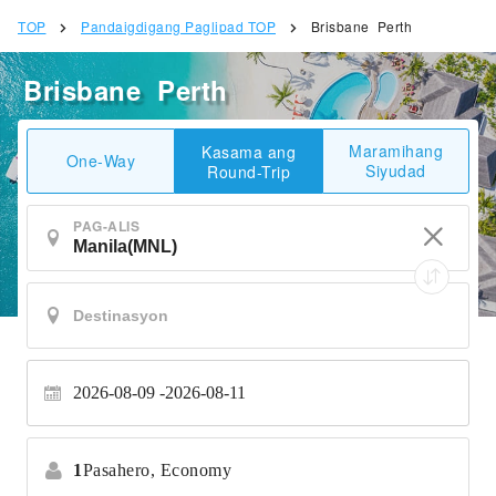
TOP
Pandaigdigang Paglipad TOP
Brisbane Perth
Brisbane Perth
Maramihang
Kasama ang
One-Way
Siyudad
Round-Trip
PAG-ALIS
2026-08-09
2026-08-11
1
Pasahero,
Economy