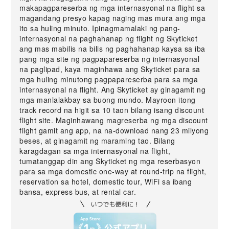
makapagpareserba ng mga internasyonal na flight sa
magandang presyo kapag naging mas mura ang mga
ito sa huling minuto. Ipinagmamalaki ng pang-
internasyonal na paghahanap ng flight ng Skyticket
ang mas mabilis na bilis ng paghahanap kaysa sa iba
pang mga site ng pagpapareserba ng internasyonal
na paglipad, kaya maginhawa ang Skyticket para sa
mga huling minutong pagpapareserba para sa mga
internasyonal na flight. Ang Skyticket ay ginagamit ng
mga manlalakbay sa buong mundo. Mayroon itong
track record na higit sa 10 taon bilang isang discount
flight site. Maginhawang magreserba ng mga discount
flight gamit ang app, na na-download nang 23 milyong
beses, at ginagamit ng maraming tao. Bilang
karagdagan sa mga internasyonal na flight,
tumatanggap din ang Skyticket ng mga reserbasyon
para sa mga domestic one-way at round-trip na flight,
reservation sa hotel, domestic tour, WiFi sa ibang
bansa, express bus, at rental car.