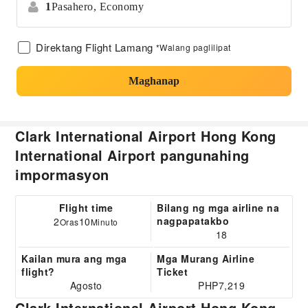
1
Pasahero,
Economy
Direktang Flight Lamang
*Walang paglilipat
Maghanap
Clark International Airport Hong Kong
International Airport pangunahing
impormasyon
Flight time
Bilang ng mga airline na
nagpapatakbo
2
10
Oras
Minuto
18
Kailan mura ang mga
Mga Murang Airline
flight?
Ticket
Agosto
PHP7,219
Clark International Airport Hong Kong