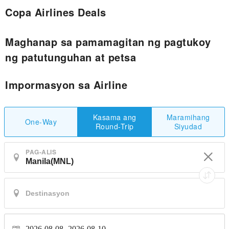
Copa Airlines Deals
Maghanap sa pamamagitan ng pagtukoy
ng patutunguhan at petsa
Impormasyon sa Airline
Maramihang
Kasama ang
One-Way
Siyudad
Round-Trip
PAG-ALIS
2026-08-08
2026-08-10