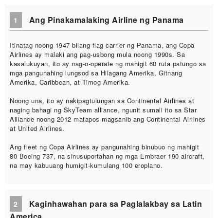
Ang Pinakamalaking Airline ng Panama
1
Itinatag noong 1947 bilang flag carrier ng Panama, ang Copa
Airlines ay malaki ang pag-usbong mula noong 1990s. Sa
kasalukuyan, ito ay nag-o-operate ng mahigit 60 ruta patungo sa
mga pangunahing lungsod sa Hilagang Amerika, Gitnang
Amerika, Caribbean, at Timog Amerika.
Noong una, ito ay nakipagtulungan sa Continental Airlines at
naging bahagi ng SkyTeam alliance, ngunit sumali ito sa Star
Alliance noong 2012 matapos magsanib ang Continental Airlines
at United Airlines.
Ang fleet ng Copa Airlines ay pangunahing binubuo ng mahigit
80 Boeing 737, na sinusuportahan ng mga Embraer 190 aircraft,
na may kabuuang humigit-kumulang 100 eroplano.
Kaginhawahan para sa Paglalakbay sa Latin
2
America