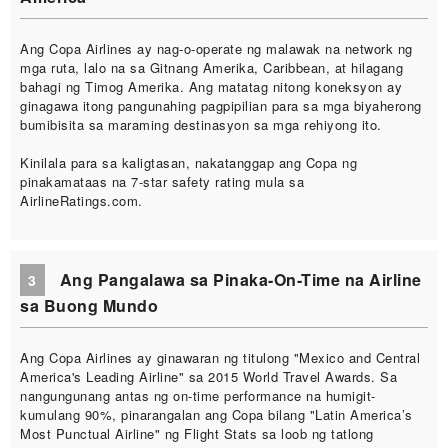
Ang Copa Airlines ay nag-o-operate ng malawak na network ng
mga ruta, lalo na sa Gitnang Amerika, Caribbean, at hilagang
bahagi ng Timog Amerika. Ang matatag nitong koneksyon ay
ginagawa itong pangunahing pagpipilian para sa mga biyaherong
bumibisita sa maraming destinasyon sa mga rehiyong ito.
Kinilala para sa kaligtasan, nakatanggap ang Copa ng
pinakamataas na 7-star safety rating mula sa
AirlineRatings.com.
Ang Pangalawa sa Pinaka-On-Time na Airline
3
sa Buong Mundo
Ang Copa Airlines ay ginawaran ng titulong "Mexico and Central
America's Leading Airline" sa 2015 World Travel Awards. Sa
nangungunang antas ng on-time performance na humigit-
kumulang 90%, pinarangalan ang Copa bilang "Latin America’s
Most Punctual Airline" ng Flight Stats sa loob ng tatlong