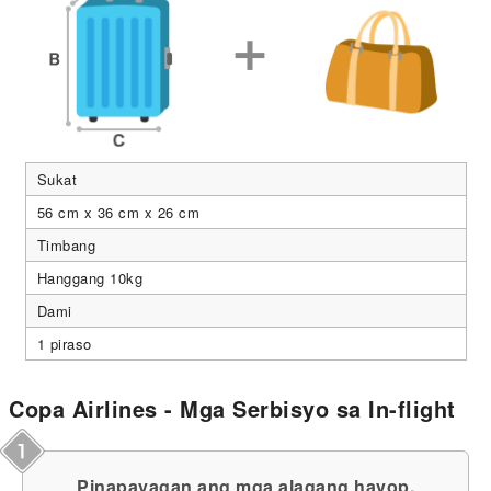
Sukat
56 cm x 36 cm x 26 cm
Timbang
Hanggang 10kg
Dami
1 piraso
Copa Airlines - Mga Serbisyo sa In-flight
Pinapayagan ang mga alagang hayop.