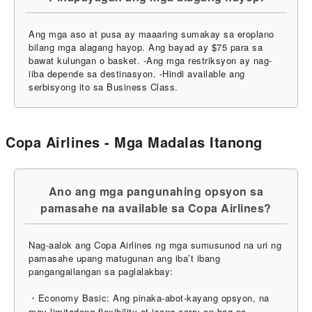
Ang mga aso at pusa ay maaaring sumakay sa eroplano
bilang mga alagang hayop. Ang bayad ay $75 para sa
bawat kulungan o basket. -Ang mga restriksyon ay nag-
iiba depende sa destinasyon. -Hindi available ang
serbisyong ito sa Business Class.
Copa Airlines - Mga Madalas Itanong
Ano ang mga pangunahing opsyon sa
pamasahe na available sa Copa Airlines?
Nag-aalok ang Copa Airlines ng mga sumusunod na uri ng
pamasahe upang matugunan ang iba’t ibang
pangangailangan sa paglalakbay:
・Economy Basic: Ang pinaka-abot-kayang opsyon, na
may limitadong flexibility at isang carry-on bag na