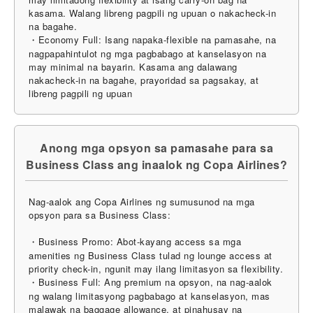
kasama. Walang libreng pagpili ng upuan o nakacheck-in
na bagahe.
・Economy Full: Isang napaka-flexible na pamasahe, na
nagpapahintulot ng mga pagbabago at kanselasyon na
may minimal na bayarin. Kasama ang dalawang
nakacheck-in na bagahe, prayoridad sa pagsakay, at
libreng pagpili ng upuan
Anong mga opsyon sa pamasahe para sa
Business Class ang inaalok ng Copa Airlines?
Nag-aalok ang Copa Airlines ng sumusunod na mga
opsyon para sa Business Class:
・Business Promo: Abot-kayang access sa mga
amenities ng Business Class tulad ng lounge access at
priority check-in, ngunit may ilang limitasyon sa flexibility.
・Business Full: Ang premium na opsyon, na nag-aalok
ng walang limitasyong pagbabago at kanselasyon, mas
malawak na baggage allowance, at pinahusay na