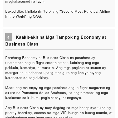
magkakasunod na taon.
Bukod dito, kinilala rin ito bilang "Second Most Punctual Airline
in the World" ng OAG.
Kaakit-akit na Mga Tampok ng Economy at
4
Business Class
Parehong Economy at Business Class na pasahero ay
tinatamasa ang in-flight entertainment, kabilang ang mga
pelikula, komedya, at musika. Ang mga pagkain at inumin ay
maingat na inihahanda upang masiguro ang kasiya-siyang
karanasan sa paglalakbay.
Maari ring ma-enjoy ng mga pasahero ang in-flight magazine ng
airline na Panorama de las Américas, na nagtatampok ng mga
kaalaman sa kultura, paglalakbay, at negosyo.
Ang Business Class ay may dagdag na mga benepisyo tulad ng
priority boarding, access sa mga VIP lounge sa buong mundo, at
eksklusibong mga linya para sa boarding.