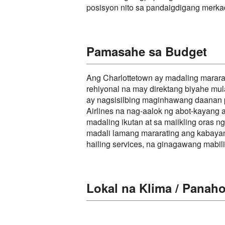
posisyon nito sa pandaigdigang merk
Pamasahe sa Budget
Ang Charlottetown ay madaling mararat
rehiyonal na may direktang biyahe mul
ay nagsisilbing maginhawang daanan pa
Airlines na nag-aalok ng abot-kayang a
madaling ikutan at sa maiikling oras 
madali lamang mararating ang kabayana
hailing services, na ginagawang mabil
Lokal na Klima / Panah