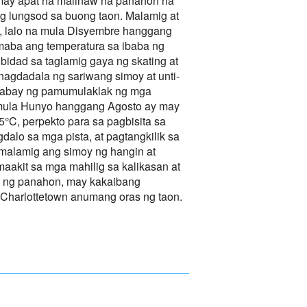
 may apat na malinaw na panahon na
ng lungsod sa buong taon. Malamig at
, lalo na mula Disyembre hanggang
aba ang temperatura sa ibaba ng
bidad sa taglamig gaya ng skating at
nagdadala ng sariwang simoy at unti-
asabay ng pamumulaklak ng mga
 mula Hunyo hanggang Agosto ay may
°C, perpekto para sa pagbisita sa
alo sa mga pista, at pagtangkilik sa
 malamig ang simoy ng hangin at
akit sa mga mahilig sa kalikasan at
ba ng panahon, may kakaibang
 Charlottetown anumang oras ng taon.