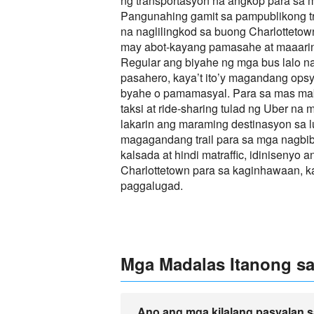
ng transportasyon na angkop para sa mg
Pangunahing gamit sa pampublikong tr
na naglilingkod sa buong Charlottetown
may abot-kayang pamasahe at maaari
Regular ang biyahe ng mga bus lalo n
pasahero, kaya’t ito’y magandang ops
byahe o pamamasyal. Para sa mas mab
taksi at ride-sharing tulad ng Uber na
lakarin ang maraming destinasyon sa 
magagandang trail para sa mga nagbibis
kalsada at hindi matraffic, idinisenyo 
Charlottetown para sa kaginhawaan, k
paggalugad.
Mga Madalas Itanong sa
Ano ang mga kilalang pasyalan s