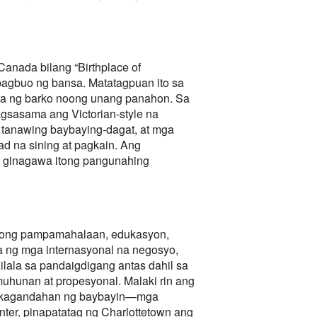
anada bilang “Birthplace of
pagbuo ng bansa. Matatagpuan ito sa
awa ng barko noong unang panahon. Sa
agsasama ang Victorian-style na
 tanawing baybaying-dagat, at mga
d na sining at pagkain. Ang
y ginagawa itong pangunahing
isyong pampamahalaan, edukasyon,
ya ng mga internasyonal na negosyo,
lala sa pandaigdigang antas dahil sa
uhunan at propesyonal. Malaki rin ang
 at kagandahan ng baybayin—mga
ter, pinapatatag ng Charlottetown ang