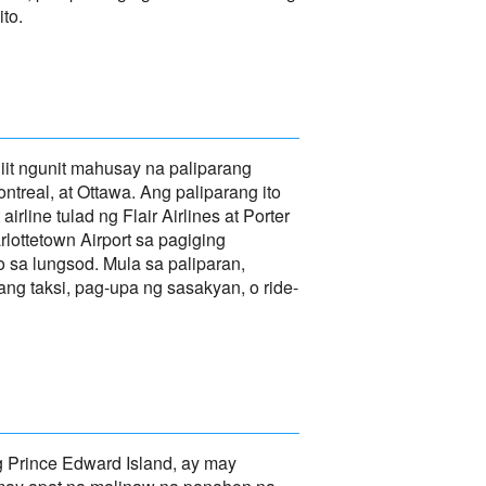
to.
iit ngunit mahusay na paliparang
real, at Ottawa. Ang paliparang ito
ine tulad ng Flair Airlines at Porter
lottetown Airport sa pagiging
 sa lungsod. Mula sa paliparan,
g taksi, pag-upa ng sasakyan, o ride-
g Prince Edward Island, ay may