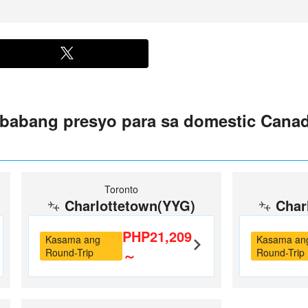
babang presyo para sa domestic Canad
Toronto
Charlottetown(YYG)
Char
PHP21,209
Kasama ang
Kasama an
Round-Trip
～
Round-Trip