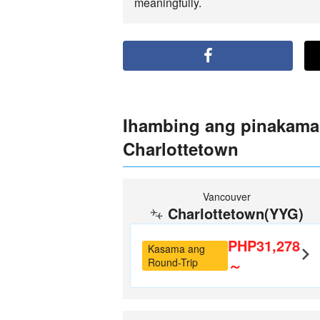
meaningfully.
Ihambing ang pinakama
Charlottetown
Vancouver
Charlottetown(YYG)
PHP31,278
Kasama ang
Round-Trip
～