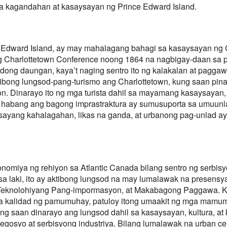
a kagandahan at kasaysayan ng Prince Edward Island.
e Edward Island, ay may mahalagang bahagi sa kasaysayan ng C
g Charlottetown Conference noong 1864 na nagbigay-daan sa 
adong daungan, kaya’t naging sentro ito ng kalakalan at pagg
tibong lungsod-pang-turismo ang Charlottetown, kung saan pin
on. Dinarayo ito ng mga turista dahil sa mayamang kasaysayan,
, habang ang bagong imprastraktura ay sumusuporta sa umuunla
ayang kahalagahan, likas na ganda, at urbanong pag-unlad a
nomiya ng rehiyon sa Atlantic Canada bilang sentro ng serb
t sa laki, ito ay aktibong lungsod na may lumalawak na presens
, Teknolohiyang Pang-impormasyon, at Makabagong Paggawa. Ki
a kalidad ng pamumuhay, patuloy itong umaakit ng mga mamum
kung saan dinarayo ang lungsod dahil sa kasaysayan, kultura,
gosyo at serbisyong industriya. Bilang lumalawak na urban cen