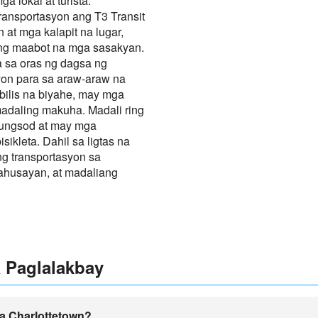
a lokal at turista.
ansportasyon ang T3 Transit
 at mga kalapit na lugar,
ng maabot na mga sasakyan.
a sa oras ng dagsa ng
yon para sa araw-araw na
ilis na biyahe, may mga
 madaling makuha. Madali ring
lungsod at may mga
ikleta. Dahil sa ligtas na
ang transportasyon sa
ahusayan, at madaliang
 Paglalakbay
a Charlottetown?