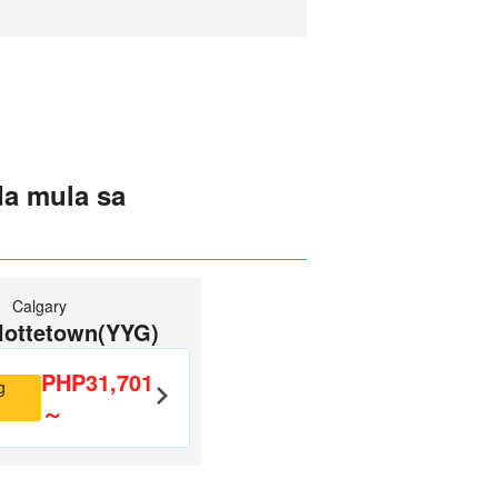
a mula sa
Calgary
lottetown(YYG)
PHP31,701
g
～