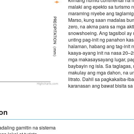
klimang humid continental na
Charlottetown - Panahon
malaki ang epekto sa turismo 
maraming niyebe ang taglamig
PRECIPITATION（mm）
Marso, kung saan madalas bum
zero, na akma para sa mga akti
snowshoeing. Ang tagsibol ay 
unting pag-init ng panahon k
halaman, habang ang tag-init
kaaya-ayang init na nasa 20–25
mga makasaysayang lugar, pagd
baybayin ng isla. Sa taglagas,
makulay ang mga dahon, na uma
litrato. Dahil sa pagkakaiba-i
Highcharts.com
karanasan ang bawat bisita sa
yon
daling gamitin na sistema