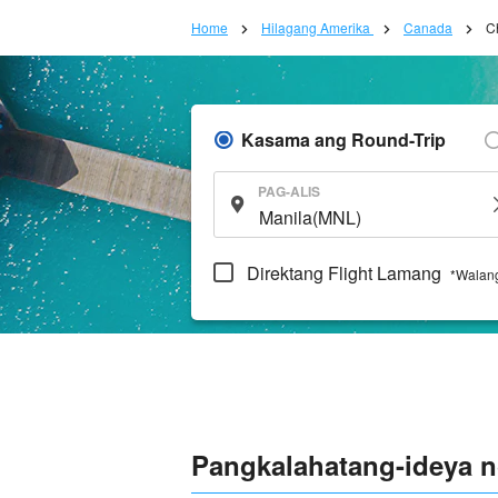
Home
Hilagang Amerika
Canada
C
Kasama ang Round-Trip
PAG-ALIS
Direktang Flight Lamang
*Walang
Pangkalahatang-ideya n