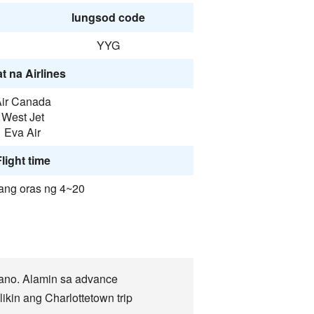
lungsod code
YYG
t na Airlines
ir Canada
West Jet
Eva Air
light time
ang oras ng 4~20
ano. Alamin sa advance
kin ang Charlottetown trip