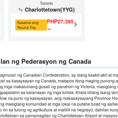
Toronto
Charlottetown(YYG)
PHP27,395
Kasama ang
Round-Trip
～
ulan ng Pederasyon ng Canada
inagmulan ng Canadian Confederation, ay isang kaakit-akit at 
el sa kasaysayan ng Canada, matapos itong maging punong-a
g mga makalumang gusali ng panahon ng Victoria, masiglang sin
gpapalalim sa karanasan ng mga turista. Kilala bilang isang ta
ia Row na puno ng kasaysayan, ang makasaysayang Province H
ang masiglang komunidad at mga lokal na putahe tulad ng sari
n sa tulong ng agrikultura at maliliit na negosyo, dahilan kung 
rlottetown sa pamamagitan ng Charlottetown Airport at maayos