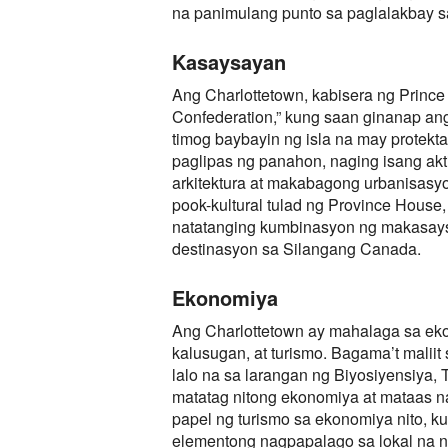
na panimulang punto sa paglalakbay s
Kasaysayan
Ang Charlottetown, kabisera ng Princ
Confederation,” kung saan ginanap an
timog baybayin ng isla na may protekt
paglipas ng panahon, naging isang ak
arkitektura at makabagong urbanisasy
pook-kultural tulad ng Province House
natatanging kumbinasyon ng makasays
destinasyon sa Silangang Canada.
Ekonomiya
Ang Charlottetown ay mahalaga sa eko
kalusugan, at turismo. Bagama’t malii
lalo na sa larangan ng Biyosiyensiya
matatag nitong ekonomiya at mataas n
papel ng turismo sa ekonomiya nito, 
elementong nagpapalago sa lokal na ne