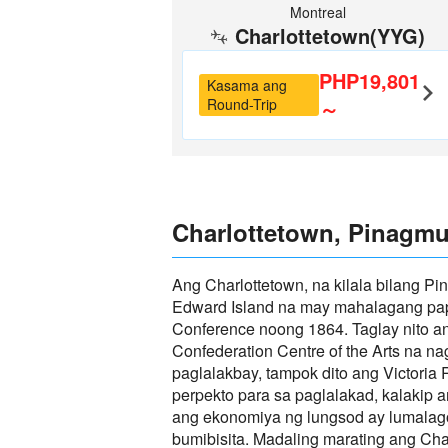
Montreal
Charlottetown(YYG)
PHP19,801
Kasama ang
Round-Trip
～
Charlottetown, Pinagm
Ang Charlottetown, na kilala bilang P
Edward Island na may mahalagang pap
Conference noong 1864. Taglay nito an
Confederation Centre of the Arts na na
paglalakbay, tampok dito ang Victor
perpekto para sa paglalakad, kalakip 
ang ekonomiya ng lungsod ay lumalago ri
bumibisita. Madaling marating ang Cha