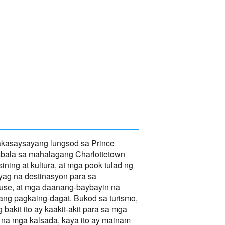
makasaysayang lungsod sa Prince
bala sa mahalagang Charlottetown
ing at kultura, at mga pook tulad ng
nyag na destinasyon para sa
ouse, at mga daanang-baybayin na
wang pagkaing-dagat. Bukod sa turismo,
bakit ito ay kaakit-akit para sa mga
 na mga kalsada, kaya ito ay mainam