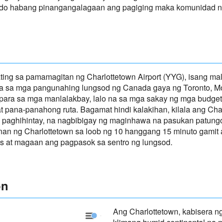
ado habang pinangangalagaan ang pagiging maka komunidad ni
ing sa pamamagitan ng Charlottetown Airport (YYG), isang mal
a sa mga pangunahing lungsod ng Canada gaya ng Toronto, Mont
ra sa mga manlalakbay, lalo na sa mga sakay ng mga budget airl
t pana-panahong ruta. Bagamat hindi kalakihan, kilala ang Char
ng paghihintay, na nagbibigay ng maginhawa na pasukan patungo
n ng Charlottetown sa loob ng 10 hanggang 15 minuto gamit an
is at magaan ang pagpasok sa sentro ng lungsod.
on
Ang Charlottetown, kabisera n
Charlottetown - Precipitation