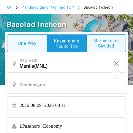
TOP
Pandaigdigang Paglipad TOP
Bacolod Incheon
Bacolod Incheon
Maramihang
Kasama ang
One-Way
Siyudad
Round-Trip
PAG-ALIS
2026-08-09
2026-08-11
1
Pasahero,
Economy