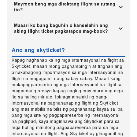
Mayroon bang mga direktang flight sa rutang
ito?
Maaari ko bang baguhin o kanselahin ang
aking flight ticket pagkatapos mag-book?
Ano ang skyticket?
Kapag naghanap ka ng mga internasyonal na flight sa
Skyticket, maaari mong paghambingin at tingnan ang
pinakabagong impormasyon sa mga internasyonal na
flight na magagamit nang sabay-sabay. Maaari kang
makapagpareserba ng mga internasyonal na flight sa
magandang presyo kapag naging mas mura ang mga
ito sa huling minuto. Ipinagmamalaki ng pang-
internasyonal na paghahanap ng flight ng Skyticket
ang mas mabilis na bilis ng paghahanap kaysa sa iba
pang mga site ng pagpapareserba ng internasyonal
na paglipad, kaya maginhawa ang Skyticket para sa
mga huling minutong pagpapareserba para sa mga
internasyonal na flight. Ang Skyticket ay ginagamit ng