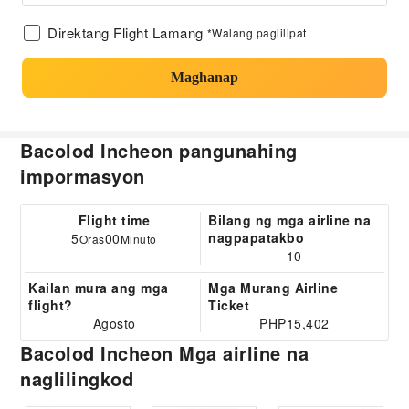
Direktang Flight Lamang
*Walang paglilipat
Maghanap
Bacolod Incheon pangunahing
impormasyon
Flight time
Bilang ng mga airline na
nagpapatakbo
5
00
Oras
Minuto
10
Kailan mura ang mga
Mga Murang Airline
flight?
Ticket
Agosto
PHP15,402
Bacolod Incheon Mga airline na
naglilingkod